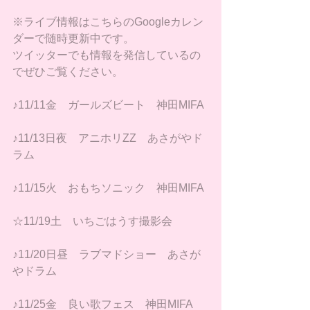
※ライブ情報はこちらの
Googleカレン
ダー
で随時更新中です。
ツイッター
でも情報を発信しているの
でぜひご覧ください。
♪11/11金　ガールズビート　神田MIFA
♪11/13日夜　アニホリZZ　あさがやド
ラム
♪11/15火　おもちソニック　神田MIFA
☆11/19土　いちごはうす撮影会
♪11/20日昼　ラブマドショー　あさが
やドラム
♪11/25金　良い歌フェス　神田MIFA