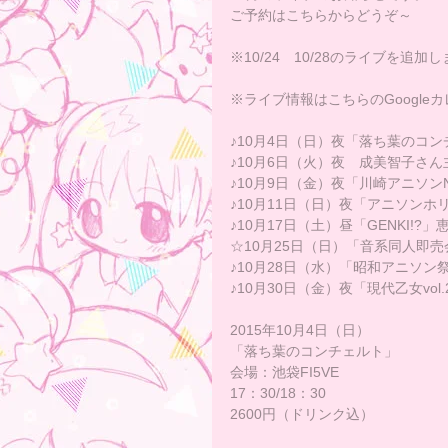
ご予約はこちらからどうぞ～
​※10/24　10/28のライブを追加
※ライブ情報はこちらの
Google
♪10月4日（日）夜「落ち葉のコンチ
♪10月6日（火）夜　成美智子さ
♪10月9日（金）夜「川崎アニソン
♪10月11日（日）夜「アニソンホ
♪10月17日（土）昼「GENKI!?」恵
☆10月25日（日）「音系同人即売
♪10月28日（水）「昭和アニソ
♪10月30日（金）夜「現代乙女vo
2015年10月4日（日）
「落ち葉のコンチェルト」
会場：池袋FI5VE
17：30/18：30
2600円（ドリンク込）