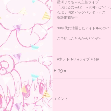
星河リカちゃん主催ライブ
「現代乙女vol.2　～90年代アイド
会場：池袋ビッグバンボックス
※詳細確認中
90年代に活躍したアイドルのカバ
ご予約はこちらからどうぞ～
#木ノ下ゆり
#ライブ
#予約
コメント