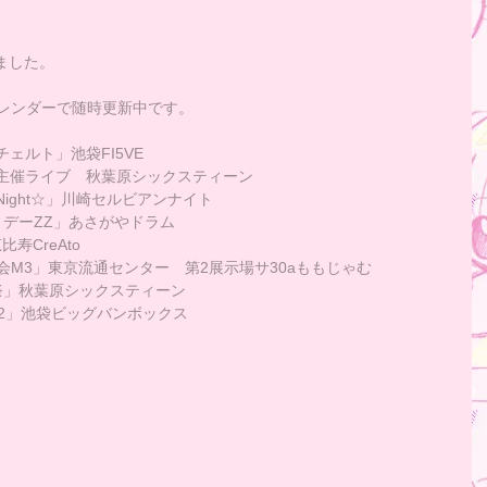
しました。
カレンダー
で随時更新中です。
ェルト」池袋FI5VE
ん主催ライブ　秋葉原シックスティーン
Night☆」川崎セルビアンナイト
リデーZZ」あさがやドラム
比寿CreAto
会M3」東京流通センター　第2展示場サ30aももじゃむ
ン祭」秋葉原シックスティーン
l.2」池袋ビッグバンボックス