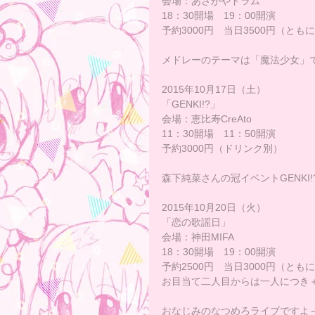
会場：あさがやドラム
18：30開場　19：00開演
予約3000円　当日3500円（とも
メドレーのテーマは「魔法少女」
2015年10月17日（土）
「GENKI!?」
会場：恵比寿CreAto
11：30開場　11：50開演
予約3000円（ドリンク別）
森下純菜さんの冠イベントGENKI
2015年10月20日（火）
「恋の歌謡日」
会場：神田MIFA
18：30開場　19：00開演 
予約2500円　当日3000円（とも
お目当て二人目からは一人につき＋
おなじみのなつめろライブですよ